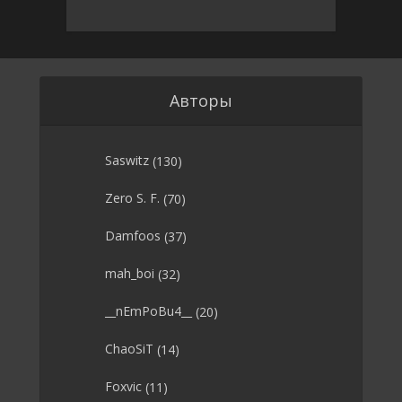
Авторы
Saswitz
(130)
Zero S. F.
(70)
Damfoos
(37)
mah_boi
(32)
__nEmPoBu4__
(20)
ChaoSiT
(14)
Foxvic
(11)