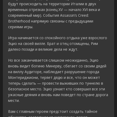
будут происходить на территории Италии в двух
временных отрезках (конец XV — начало XVI века и
современный мир). События Assassin’s Creed:
Brotherhood напрямую связаны с предыдущими
сериями игры.
Игра начинается со спокойного отдыха уже взрослого
Эцио на своей вилле. Брат и отец отомщены, Рим
далеко позади и великие дела не ждут.
Но все заканчивается слишком неожиданно, Эцио
вновь видит богиню Минерву, сбегает со своим дядей
на виллу Аудиторе, наблюдает разрушение города
Монтериджиони, теряет дядю и все, что он может
теперь сделать — провести выживших по туннелю в
безопасное место. Эцио узнает кто совершил все эти
ужасные деяния и вновь нам поведет по стране дорога
мести.
Вам с главным героем предстоит создать тайное