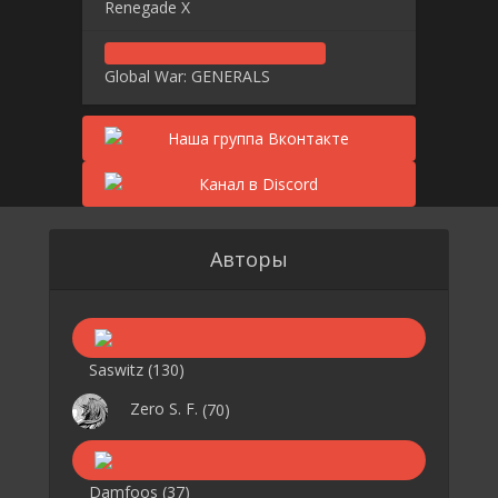
Renegade X
Global War: GENERALS
Авторы
Saswitz
(130)
Zero S. F.
(70)
Damfoos
(37)