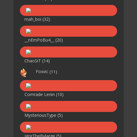
mah_boi
(32)
__nEmPoBu4__
(20)
ChaoSiT
(14)
Foxvic
(11)
Comrade Lenin
(10)
MysteriousType
(5)
IgorTheBylarge
(5)