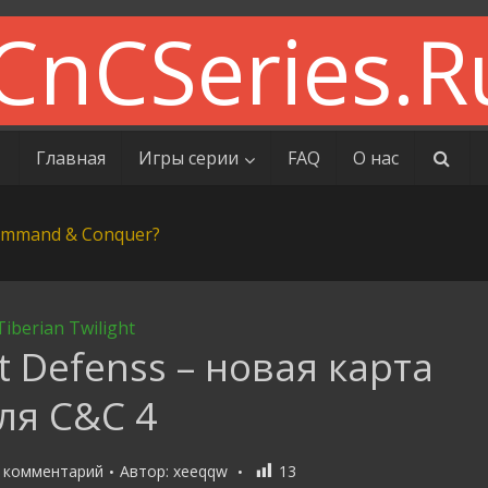
Главная
Игры серии
FAQ
О нас
Tiberian Twilight
st Defenss – новая карта
ля С&С 4
 комментарий
Автор:
xeeqqw
13