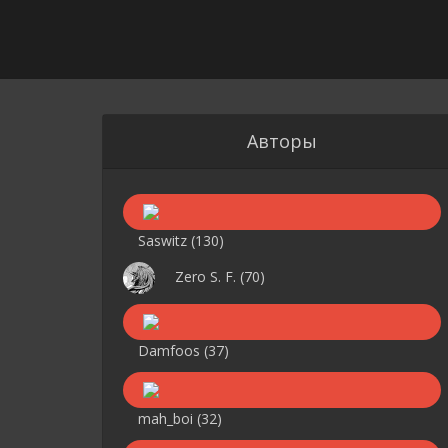
Авторы
Saswitz
(130)
Zero S. F.
(70)
Damfoos
(37)
mah_boi
(32)