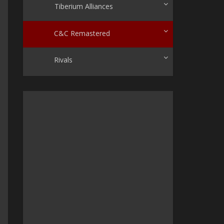
Tiberium Alliances
C&C Remastered
Rivals