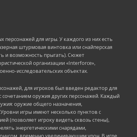
х персонажей для игры. У каждого из них есть
азерная штурмовая винтовка или снайперская
сть и возможность прыгать). Сюжет
ристической организации «Interforce»,
военно-исследовательских объектах.
сонажей, для игроков был введен редактор для
с сочетанием оружия других персонажей. Каждый
ужия: оружие общего назначения,
 Уровни игры имеют несколько пунктов с
ией (позволяет игроку видеть сквозь стены),
релять энергетическими снарядами,
онусом, временно увеличивающим урон. В игре