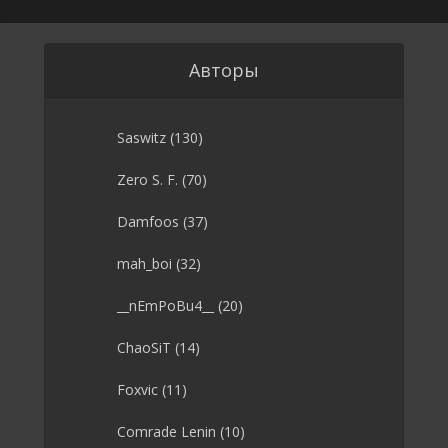
Авторы
Saswitz
(130)
Zero S. F.
(70)
Damfoos
(37)
mah_boi
(32)
__nEmPoBu4__
(20)
ChaoSiT
(14)
Foxvic
(11)
Comrade Lenin
(10)