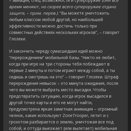
– авиация, спец. возможности и супероружие
(они все
время меняют, но скорее всего супероружие отдано
защите, – прим. перев.)
. “Вы можете уничтожить
любым классом любой другой, но наибольшей
эффективности можно достичь только при
совместных действиях нескольких игроков”, – говорит
Глозеки.
И закончить череду сумасшедших идей можно
“перерождением” мобильной базы. “Никто не любит,
когда при игре на три стороны тебя побеждают в
первые 2 минуты и потом играют между собой, а ты
сидишь и смотришь на это” – говорит Глозеки. Штраф
перерождения невысок – это минута ожидания, после
чего вы можете выбрать место высадки. Чтобы
предотвратить ситуацию, когда игрок высадился в
другой точке карты и его не могут найти,
предусмотрена яркая заметная анимация – огромный
челнок, какие используют ZoneTrooper, летит и с
грохотом разбирается о землю, уничтожая все под
собой, и оттуда выезжает (или вылетает) мобильная