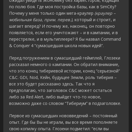
ожидал увидеть экономику без харвесторов, ездящих
по полю боя. Где моя постройка базы, как в SimCity?
Почему у меня только один мега-краулер
(краулер –
мобильная база, прим. перев.)
, который и строит, и
шагает вперед? И почему же, наконец, он повторно
появляется, если его уничтожают – и в кампании, и в
перестрелке, и в мультиплеере? Я бы назвал Command
& Conquer 4 “сумасшедшая школа новых идей”.
Перед погружением в сумасшедший геймплей, Глозеки
рассказал немного о кампании. Он обратил внимание,
что это конец тибериевой истории, конец “серьезной”
C&C. GDI, Nod, Кейн, будущее Земли, роль тиберия –
все это будет рассказано здесь. Так что я
предполагаю, что заголовок C&C может остаться
либо за Red Alert, либо выйдет что-то новое,
возможно даже со словом “Тибериум” в подзаголовке.
Первое из сумасшедших нововведений – постоянный
опыт. Где бы Вы не играли, вы все время пополняете
свою копилку опыта. Глозеки подметил: “если вы