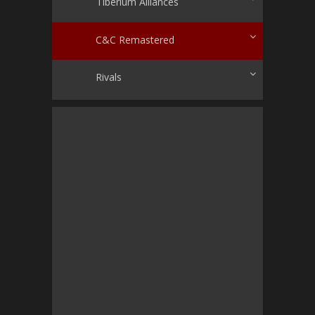
Tiberium Alliances
C&C Remastered
Rivals