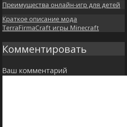
Преимущества онлайн-игр для детей
Краткое описание мода
TerraFirmaCraft игры Minecraft
Комментировать
Ваш комментарий