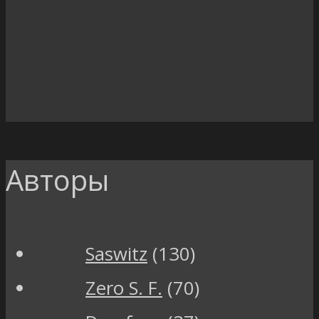
Авторы
Saswitz
(130)
Zero S. F.
(70)