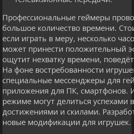
Профессиональные геймеры прово
большое количество времени. Стои
если играть в меру, несколько часо
может принести положительный эф
ощутит нехватку времени, поведёт 
На фоне востребованности игруше
специальные мессенджеры для ге
приложения для ПК, смартфонов. И
режиме могут делиться успехами 
достижениями и скилами. Разрабо
новые модификации для игрушек.