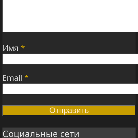
Имя
*
Email
*
Социальные сети