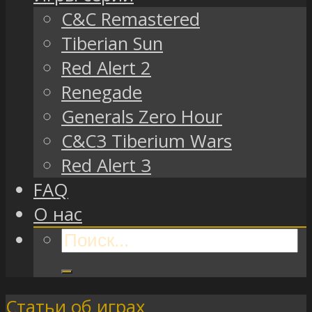
C&C Remastered
Tiberian Sun
Red Alert 2
Renegade
Generals Zero Hour
C&C3 Tiberium Wars
Red Alert 3
FAQ
О нас
Статьи об играх