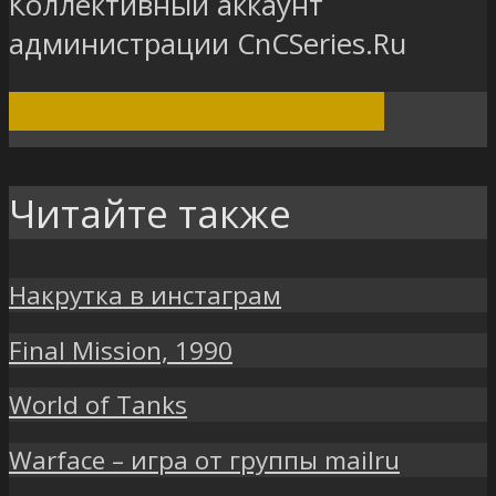
Коллективный аккаунт
администрации CnCSeries.Ru
ПОСМОТРЕТЬ ВСЕ ЗАПИСИ
Читайте также
Накрутка в инстаграм
Final Mission, 1990
World of Tanks
Warface – игра от группы mailru