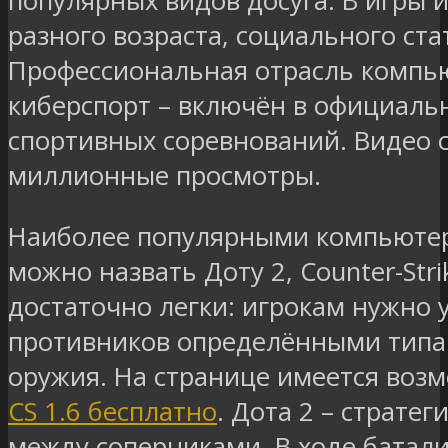
популярных видов досуга. В игры 
разного возраста, социального ста
Профессиональная отрасль компью
киберспорт – включён в официаль
спортивных соревнований. Видео 
миллионные просмотры.
Наиболее популярными компьюте
можно назвать Доту 2, Counter-Stri
достаточно легки: игрокам нужно 
противников определёнными типа
оружия. На странице имеется воз
CS 1.6 бесплатно
. Дота 2 – стратег
между соперниками. В ходе батал