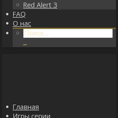
Red Alert 3
FAQ
О нас
Главная
Игры серии