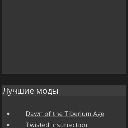
Лучшие моды
Dawn of the Tiberium Age
Twisted Insurrection