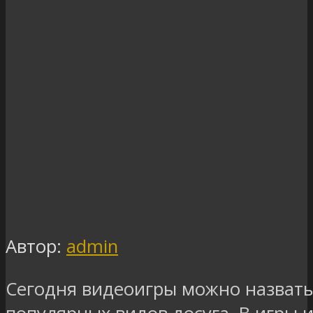
Автор:
admin
Сегодня видеоигры можно назвать