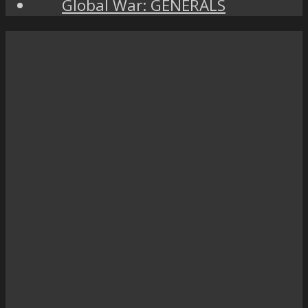
Global War: GENERALS