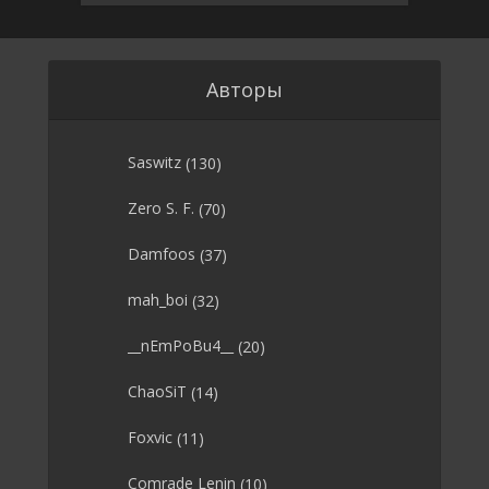
Авторы
Saswitz
(130)
Zero S. F.
(70)
Damfoos
(37)
mah_boi
(32)
__nEmPoBu4__
(20)
ChaoSiT
(14)
Foxvic
(11)
Comrade Lenin
(10)