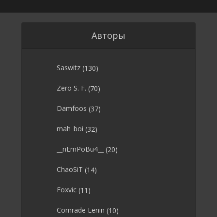
Авторы
Saswitz
(130)
Zero S. F.
(70)
Damfoos
(37)
mah_boi
(32)
__nEmPoBu4__
(20)
ChaoSiT
(14)
Foxvic
(11)
Comrade Lenin
(10)