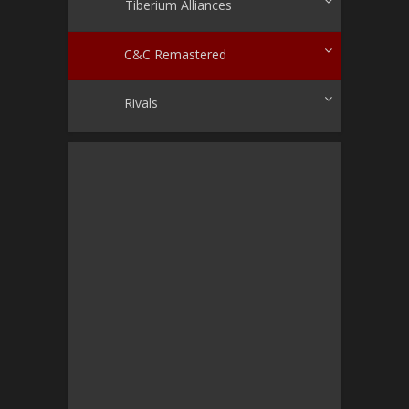
Tiberium Alliances
C&C Remastered
Rivals