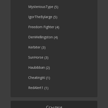
MysteriousType
(5)
IgorTheBylarge
(5)
Freedom Fighter
(4)
DenWellingston
(4)
Kerbiter
(3)
SunHorse
(3)
Haubibban
(2)
CheatingAI
(1)
RedAlert1
(1)
Ссылки