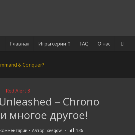
Главная
Игры серии
FAQ
О нас
Red Alert 3
: Unleashed – Chrono
 и многое другое!
 комментарий
Автор:
xeeqqw
136