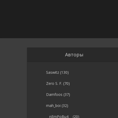
Авторы
Saswitz
(130)
Zero S. F.
(70)
Damfoos
(37)
mah_boi
(32)
__nEmPoBu4__
(20)