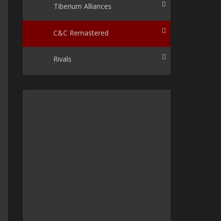
Tiberium Alliances
C&C Remastered
Rivals