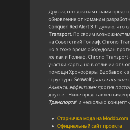
Друзья, сегодня нам с вами предс
обновление от команды разработ
Conquer: Red Alert 3
. Я думаю, что 
Transport
. По своим возможностя
на Советсткий Голиаф. Chrono Tra
но в тоже время оборудован про
же как и Голиаф, Chrono Transpor
участки карты, но в отличии от С
помощи Хроносферы. Вдобавок к э
структуры:
Seawolf
(
новая подводн
Альянса, эффективен против постр
другое… Ниже представлен видео
Транспорта
” и несколько концепт-
Старничка мода на Moddb.com
Официальный сайт проекта