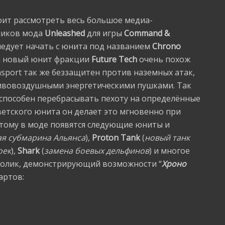
тоит рассмотреть весь большое медиа-
чиков мода
Unleashed
для игры
Command &
следует начать с юнита под названием
Chrono
м новый юнит фракции
Future Tech
очень похож
nsport так же беззащитен против наземных атак,
тивовоздушными энергетическими пушками. Так
t способен перебрасывать пехоту на определённые
оветского юнита он делает это мгновенно при
тому в моде появятся следующие юниты и
ая субмарина Альянса
),
Proton Tank
(
новый танк
оек
),
Shark
(
замена боевых дельфинов
) и многое
ролик, демонстрирующий возможности “
Хроно
артов: