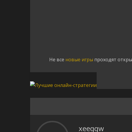
Не все
новые игры
проходят откры
xeeqqw