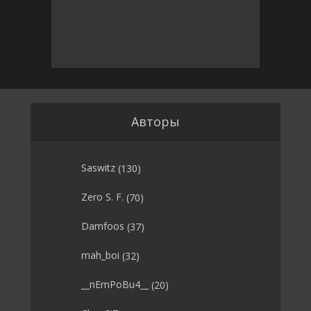
Авторы
Saswitz
(130)
Zero S. F.
(70)
Damfoos
(37)
mah_boi
(32)
__nEmPoBu4__
(20)