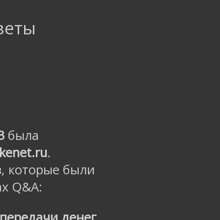
тветы
3
была
kenet.ru
.
, которые были
ах Q&A:
ь передачи денег