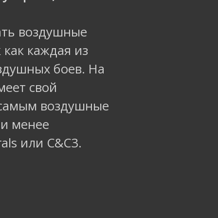
ать воздушные
 как каждая из
здушных боев. На
меет свой
 самым воздушные
 и менее
als или C&C3.