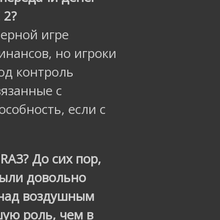
 2?
еерной игре
инансов, но игроки
од контроль
вязанные с
особность, если с
RA3? До сих пор,
были довольно
 над воздушным
ую роль, чем в