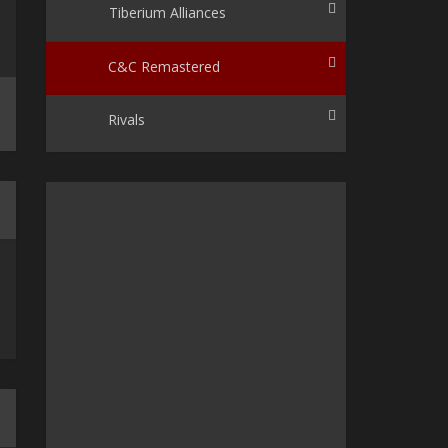
Tiberium Alliances
C&C Remastered
Rivals