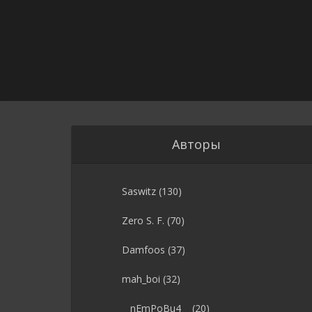
Авторы
Saswitz
(130)
Zero S. F.
(70)
Damfoos
(37)
mah_boi
(32)
__nEmPoBu4__
(20)