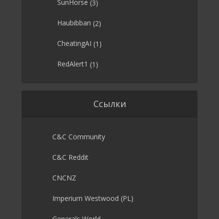
SunHorse
(3)
Haubibban
(2)
CheatingAI
(1)
RedAlert1
(1)
Ссылки
C&C Community
C&C Reddit
CNCNZ
Imperium Westwood (PL)
Generals World