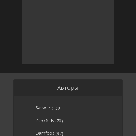
Авторы
Saswitz
(130)
Zero S. F.
(70)
Damfoos
(37)