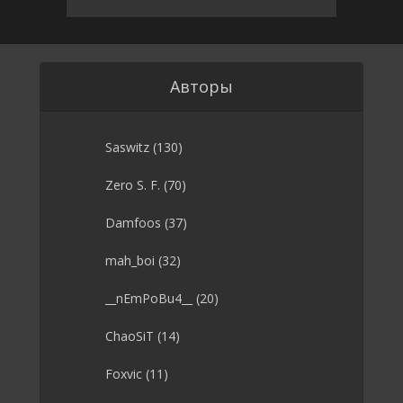
Авторы
Saswitz
(130)
Zero S. F.
(70)
Damfoos
(37)
mah_boi
(32)
__nEmPoBu4__
(20)
ChaoSiT
(14)
Foxvic
(11)