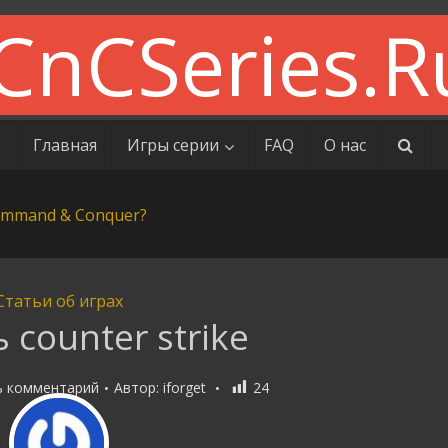
Главная
Игры серии
FAQ
О нас
Статьи об играх
 counter strike
ь комментарий
Автор:
iforget
24