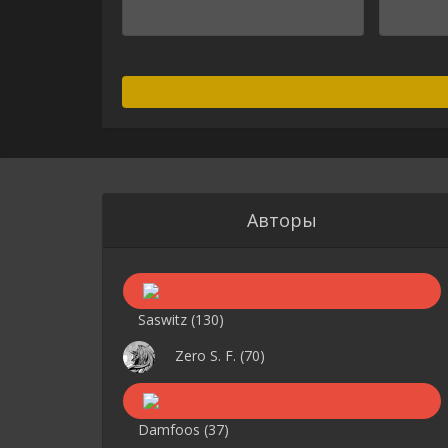
Alternative:
Авторы
Saswitz
(130)
Zero S. F.
(70)
Damfoos
(37)