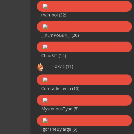
mah_boi
(32)
__nEmPoBu4__
(20)
ChaoSiT
(14)
Foxvic
(11)
Comrade Lenin
(10)
MysteriousType
(5)
IgorTheBylarge
(5)