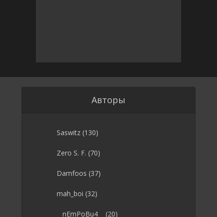
Авторы
Saswitz
(130)
Zero S. F.
(70)
Damfoos
(37)
mah_boi
(32)
__nEmPoBu4__
(20)