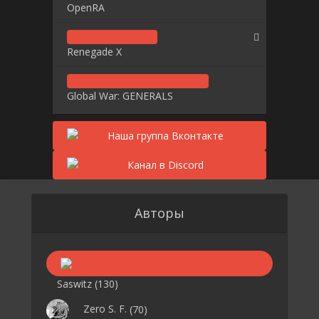
OpenRA
Renegade X
Global War: GENERALS
Авторы
Saswitz
(130)
Zero S. F.
(70)