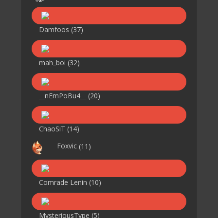
Damfoos
(37)
mah_boi
(32)
__nEmPoBu4__
(20)
ChaoSiT
(14)
Foxvic
(11)
Comrade Lenin
(10)
MysteriousType
(5)