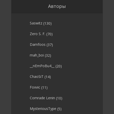
Авторы
Saswitz
(130)
Zero S. F.
(70)
Damfoos
(37)
mah_boi
(32)
__nEmPoBu4__
(20)
ChaoSiT
(14)
Foxvic
(11)
Comrade Lenin
(10)
MysteriousType
(5)