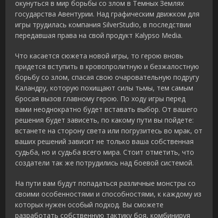
окунуться в мир борьбы со злом в Темных Землях
государства Авентурии. Над графическим движком для
игры трудилась компания SilverStudio, в последствии
передавшая права на свой продукт Kalypso Media.
Что касается сюжета новой игры, то герою вновь
придется вступить в кровопролитную и безжалостную
борьбу со злом, спасая свою очаровательную подругу
Каландру, которую похищают силы тьмы, тем самым
бросая вызов главному герою. По ходу игры перед
вами неоднократно будет вставать выбор. От вашего
решения будет зависеть, по какому пути вы пойдете:
встанете на сторону света или погрузитесь во мрак, от
ваших решений зависит не только ваша собственная
судьба, но и судьба всего мира. Стоит отметить, что
создатели так же потрудились над боевой системой.
На пути вам будут попадаться различные монстры со
своими особенностями и способностями, к каждому из
которых нужен особый подход. Вы сможете
разработать собственную тактику боя, комбинируя