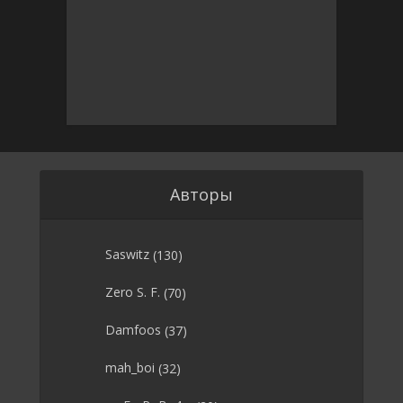
Авторы
Saswitz
(130)
Zero S. F.
(70)
Damfoos
(37)
mah_boi
(32)