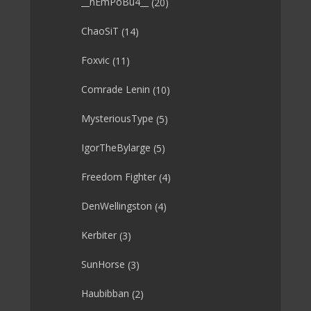
__nEmPoBu4__
(20)
ChaoSiT
(14)
Foxvic
(11)
Comrade Lenin
(10)
MysteriousType
(5)
IgorTheBylarge
(5)
Freedom Fighter
(4)
DenWellingston
(4)
Kerbiter
(3)
SunHorse
(3)
Haubibban
(2)