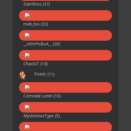
Damfoos
(37)
mah_boi
(32)
__nEmPoBu4__
(20)
ChaoSiT
(14)
Foxvic
(11)
Comrade Lenin
(10)
MysteriousType
(5)