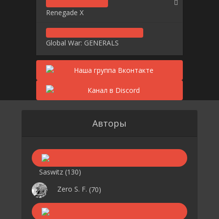
Renegade X
Global War: GENERALS
Авторы
Saswitz
(130)
Zero S. F.
(70)