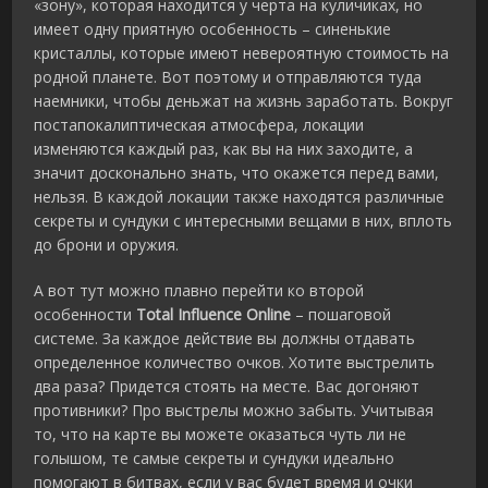
«зону», которая находится у черта на куличиках, но
имеет одну приятную особенность – синенькие
кристаллы, которые имеют невероятную стоимость на
родной планете. Вот поэтому и отправляются туда
наемники, чтобы деньжат на жизнь заработать. Вокруг
постапокалиптическая атмосфера, локации
изменяются каждый раз, как вы на них заходите, а
значит досконально знать, что окажется перед вами,
нельзя. В каждой локации также находятся различные
секреты и сундуки с интересными вещами в них, вплоть
до брони и оружия.
А вот тут можно плавно перейти ко второй
особенности
Total Influence Online
– пошаговой
системе. За каждое действие вы должны отдавать
определенное количество очков. Хотите выстрелить
два раза? Придется стоять на месте. Вас догоняют
противники? Про выстрелы можно забыть. Учитывая
то, что на карте вы можете оказаться чуть ли не
голышом, те самые секреты и сундуки идеально
помогают в битвах, если у вас будет время и очки