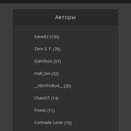
Авторы
Saswitz
(130)
Zero S. F.
(70)
Damfoos
(37)
mah_boi
(32)
__nEmPoBu4__
(20)
ChaoSiT
(14)
Foxvic
(11)
Comrade Lenin
(10)