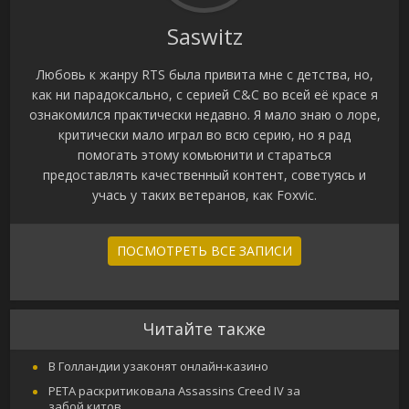
Saswitz
Любовь к жанру RTS была привита мне с детства, но,
как ни парадоксально, с серией C&C во всей её красе я
ознакомился практически недавно. Я мало знаю о лоре,
критически мало играл во всю серию, но я рад
помогать этому комьюнити и стараться
предоставлять качественный контент, советуясь и
учась у таких ветеранов, как Foxvic.
ПОСМОТРЕТЬ ВСЕ ЗАПИСИ
Читайте также
В Голландии узаконят онлайн-казино
PETA раскритиковала Assassins Creed IV за
забой китов