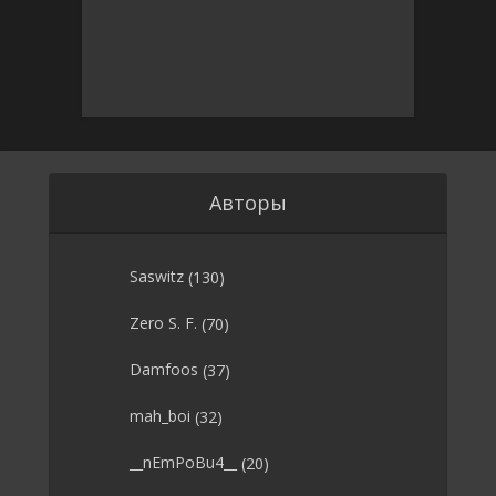
Авторы
Saswitz
(130)
Zero S. F.
(70)
Damfoos
(37)
mah_boi
(32)
__nEmPoBu4__
(20)