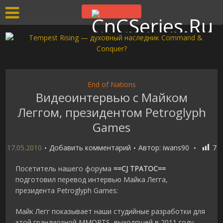
End of Nations
Видеоинтервью с Майком
Леггом, президентом Petroglyph
Games
17.05.2010
Добавить комментарий
Автор:
iwans90
7
Посетитель нашего форума
==CJ TPATOC==
подготовил перевод интервью Майка Легга,
президента Petroglyph Games:
Майк Легг показывает наши студийные разработки для
этой грандиозной MMORTS, выходящей в 2011 году.