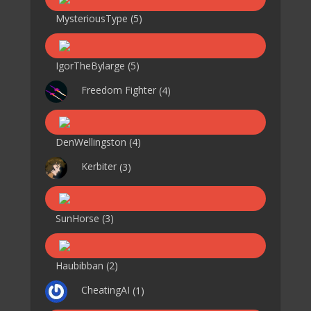
MysteriousType
(5)
IgorTheBylarge
(5)
Freedom Fighter
(4)
DenWellingston
(4)
Kerbiter
(3)
SunHorse
(3)
Haubibban
(2)
CheatingAI
(1)