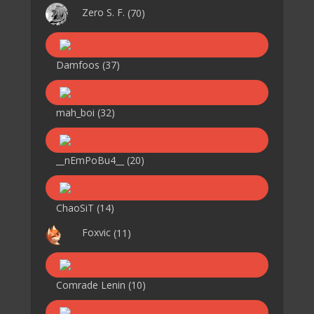
Zero S. F.
(70)
Damfoos
(37)
mah_boi
(32)
__nEmPoBu4__
(20)
ChaoSiT
(14)
Foxvic
(11)
Comrade Lenin
(10)