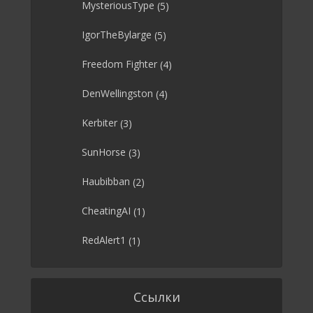
MysteriousType
(5)
IgorTheBylarge
(5)
Freedom Fighter
(4)
DenWellingston
(4)
Kerbiter
(3)
SunHorse
(3)
Haubibban
(2)
CheatingAI
(1)
RedAlert1
(1)
Ссылки