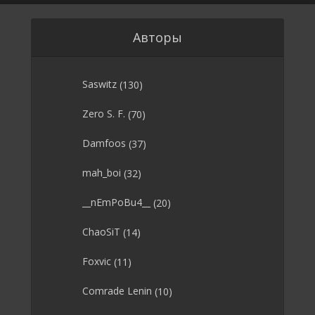
Авторы
Saswitz
(130)
Zero S. F.
(70)
Damfoos
(37)
mah_boi
(32)
__nEmPoBu4__
(20)
ChaoSiT
(14)
Foxvic
(11)
Comrade Lenin
(10)