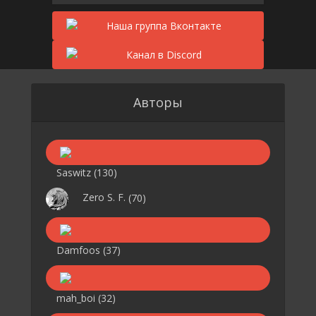
Авторы
Saswitz
(130)
Zero S. F.
(70)
Damfoos
(37)
mah_boi
(32)