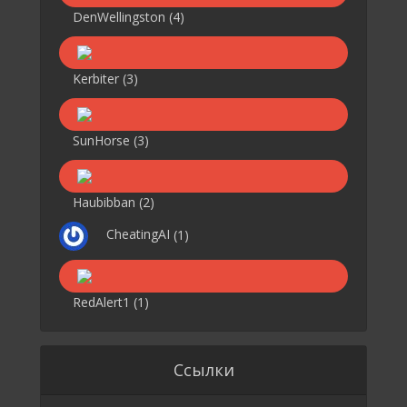
DenWellingston
(4)
Kerbiter
(3)
SunHorse
(3)
Haubibban
(2)
CheatingAI
(1)
RedAlert1
(1)
Ссылки