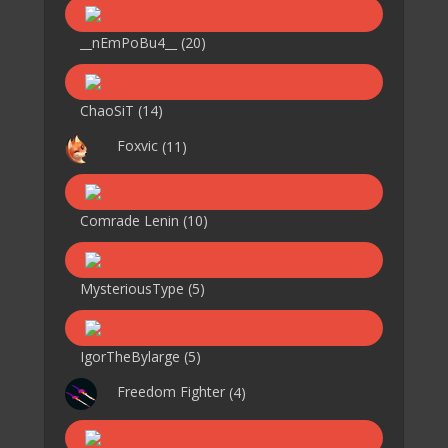
__nEmPoBu4__
(20)
ChaoSiT
(14)
Foxvic
(11)
Comrade Lenin
(10)
MysteriousType
(5)
IgorTheBylarge
(5)
Freedom Fighter
(4)