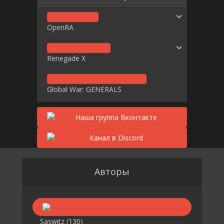
OpenRA
Renegade X
Global War: GENERALS
Авторы
Saswitz
(130)