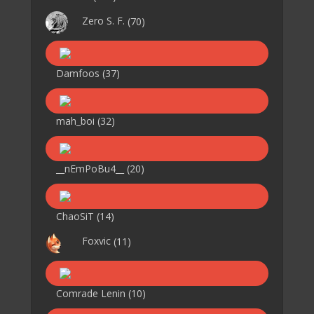
Zero S. F.
(70)
Damfoos
(37)
mah_boi
(32)
__nEmPoBu4__
(20)
ChaoSiT
(14)
Foxvic
(11)
Comrade Lenin
(10)