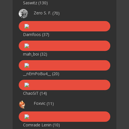
Saswitz
(130)
Zero S. F.
(70)
Damfoos
(37)
mah_boi
(32)
__nEmPoBu4__
(20)
ChaoSiT
(14)
Foxvic
(11)
Comrade Lenin
(10)