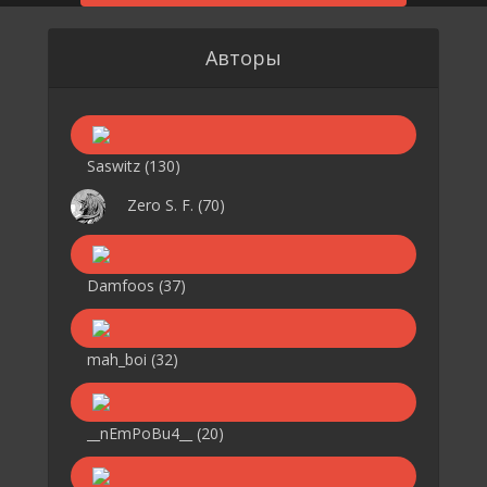
Авторы
Saswitz
(130)
Zero S. F.
(70)
Damfoos
(37)
mah_boi
(32)
__nEmPoBu4__
(20)