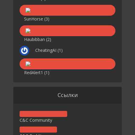
SunHorse
(3)
Haubibban
(2)
CheatingAI
(1)
RedAlert1
(1)
Ссылки
C&C Community