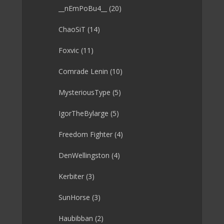
__nEmPoBu4__
(20)
ChaoSiT
(14)
Foxvic
(11)
Comrade Lenin
(10)
MysteriousType
(5)
IgorTheBylarge
(5)
Freedom Fighter
(4)
DenWellingston
(4)
Kerbiter
(3)
SunHorse
(3)
Haubibban
(2)