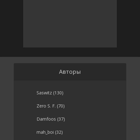
Авторы
Saswitz
(130)
Zero S. F.
(70)
Damfoos
(37)
mah_boi
(32)