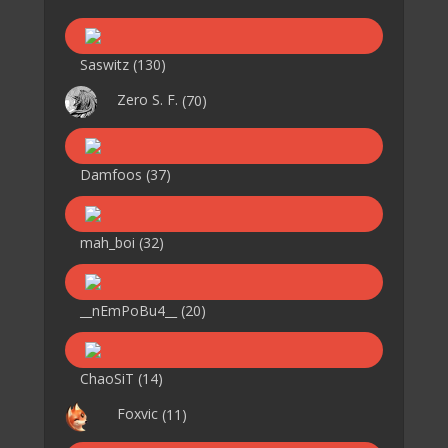
Saswitz
(130)
Zero S. F.
(70)
Damfoos
(37)
mah_boi
(32)
__nEmPoBu4__
(20)
ChaoSiT
(14)
Foxvic
(11)