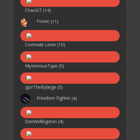
ChaoSiT
(14)
Foxvic
(11)
Comrade Lenin
(10)
MysteriousType
(5)
IgorTheBylarge
(5)
Freedom Fighter
(4)
DenWellingston
(4)