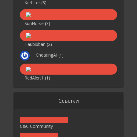
Kerbiter
(3)
SunHorse
(3)
Haubibban
(2)
CheatingAI
(1)
RedAlert1
(1)
Ссылки
C&C Community