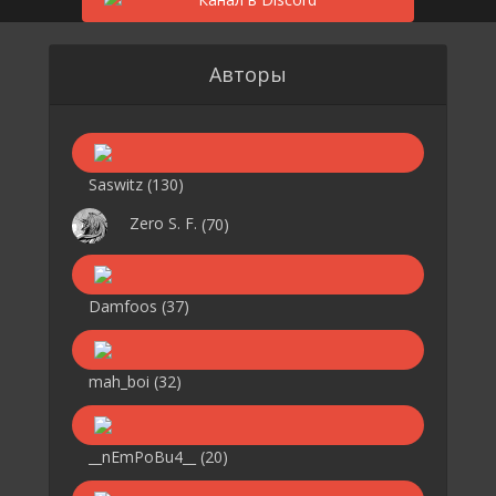
Авторы
Saswitz
(130)
Zero S. F.
(70)
Damfoos
(37)
mah_boi
(32)
__nEmPoBu4__
(20)