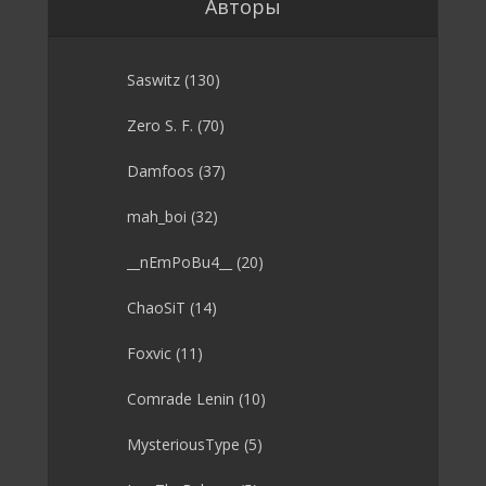
Авторы
Saswitz
(130)
Zero S. F.
(70)
Damfoos
(37)
mah_boi
(32)
__nEmPoBu4__
(20)
ChaoSiT
(14)
Foxvic
(11)
Comrade Lenin
(10)
MysteriousType
(5)