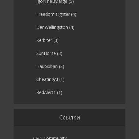
IgorTheBylarge
(5)
Freedom Fighter
(4)
DenWellingston
(4)
Kerbiter
(3)
SunHorse
(3)
Haubibban
(2)
CheatingAI
(1)
RedAlert1
(1)
Ссылки
C&C Community