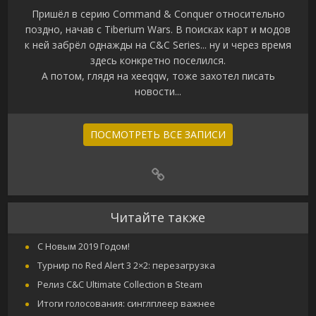
Пришёл в серию Command & Conquer относительно
поздно, начав с Tiberium Wars. В поисках карт и модов
к ней забрёл однажды на C&C Series... ну и через время
здесь конкретно поселился.
А потом, глядя на xeeqqw, тоже захотел писать
новости...
ПОСМОТРЕТЬ ВСЕ ЗАПИСИ
Читайте также
С Новым 2019 Годом!
Турнир по Red Alert 3 2×2: перезагрузка
Релиз C&C Ultimate Collection в Steam
Итоги голосования: синглплеер важнее