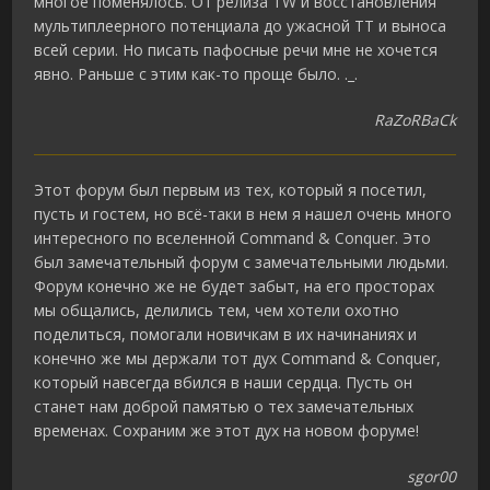
многое поменялось. От релиза TW и восстановления
мультиплеерного потенциала до ужасной TT и выноса
всей серии. Но писать пафосные речи мне не хочется
явно. Раньше с этим как-то проще было. ._.
RaZoRBaCk
Этот форум был первым из тех, который я посетил,
пусть и гостем, но всё-таки в нем я нашел очень много
интересного по вселенной Command & Conquer. Это
был замечательный форум с замечательными людьми.
Форум конечно же не будет забыт, на его просторах
мы общались, делились тем, чем хотели охотно
поделиться, помогали новичкам в их начинаниях и
конечно же мы держали тот дух Command & Conquer,
который навсегда вбился в наши сердца. Пусть он
станет нам доброй памятью о тех замечательных
временах. Сохраним же этот дух на новом форуме!
sgor00