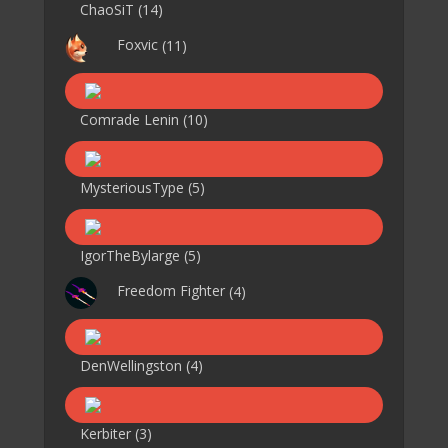
ChaoSiT
(14)
Foxvic
(11)
Comrade Lenin
(10)
MysteriousType
(5)
IgorTheBylarge
(5)
Freedom Fighter
(4)
DenWellingston
(4)
Kerbiter
(3)