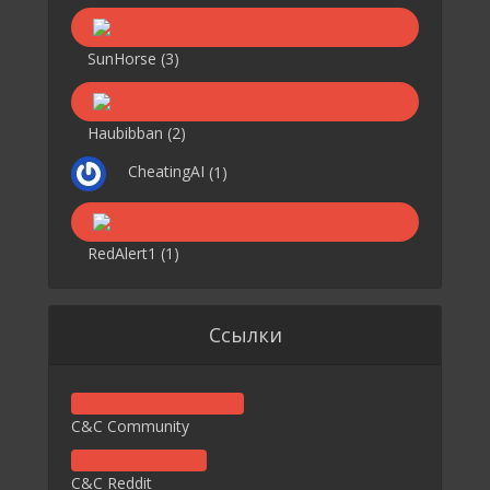
SunHorse
(3)
Haubibban
(2)
CheatingAI
(1)
RedAlert1
(1)
Ссылки
C&C Community
C&C Reddit