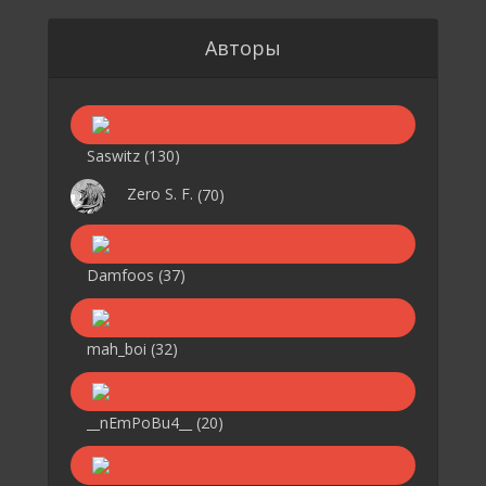
Авторы
Saswitz
(130)
Zero S. F.
(70)
Damfoos
(37)
mah_boi
(32)
__nEmPoBu4__
(20)