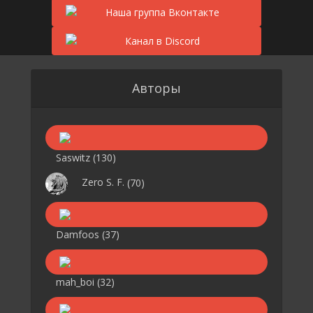
Авторы
Saswitz
(130)
Zero S. F.
(70)
Damfoos
(37)
mah_boi
(32)