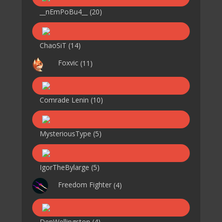
__nEmPoBu4__
(20)
ChaoSiT
(14)
Foxvic
(11)
Comrade Lenin
(10)
MysteriousType
(5)
IgorTheBylarge
(5)
Freedom Fighter
(4)
DenWellingston
(4)