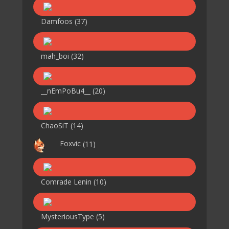
Damfoos
(37)
mah_boi
(32)
__nEmPoBu4__
(20)
ChaoSiT
(14)
Foxvic
(11)
Comrade Lenin
(10)
MysteriousType
(5)