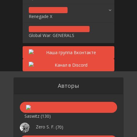
Renegade X
Global War: GENERALS
Авторы
Saswitz
(130)
Zero S. F.
(70)