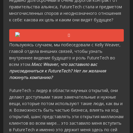
недавно долгосрочный и очень дорогой контракт от
правительства альянса, FutureTech стала и предметом
многочисленных споров и неоднозначного отношения
к себе: какова их цель и каким они видят будущее?
Пользуюясь случаем, мы побеседовали с Kelly Weaver,
главой отдела внешних связей, чтобы узнать
внутреннее видение будущего и роль FutureTech во
всем этом.
Мисс Weaver, что заставило вас
присоединиться к FutureTech? Нет ли желания
покинуть компанию?
FutureTech – лидер в области научных открытий, они
делают доступными такие замечательные и нужные
вещи, которые потом используют такие люди, как вы и
я. Возможность быть частью бизнеса, влиять на ход
открытий, шанс представлять эти открытия миллионам
клиентов во всем мире… это заставило меня вступить
в FutureTech и именно это держит меня здесь по сей