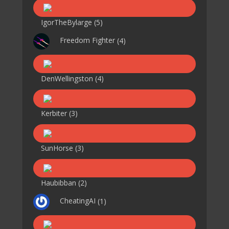
IgorTheBylarge
(5)
Freedom Fighter
(4)
DenWellingston
(4)
Kerbiter
(3)
SunHorse
(3)
Haubibban
(2)
CheatingAI
(1)