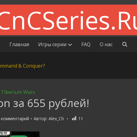
Главная
Игры серии
FAQ
О нас
Tiberium Wars
on за 655 рублей!
 комментарий
Автор:
Alex_Ch
11