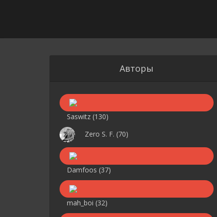
Авторы
Saswitz
(130)
Zero S. F.
(70)
Damfoos
(37)
mah_boi
(32)