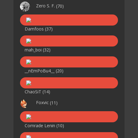
Zero S. F.
(70)
Damfoos
(37)
mah_boi
(32)
__nEmPoBu4__
(20)
ChaoSiT
(14)
Foxvic
(11)
Comrade Lenin
(10)