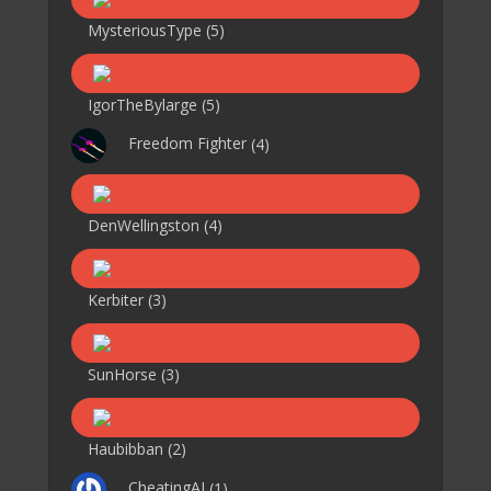
MysteriousType
(5)
IgorTheBylarge
(5)
Freedom Fighter
(4)
DenWellingston
(4)
Kerbiter
(3)
SunHorse
(3)
Haubibban
(2)
CheatingAI
(1)