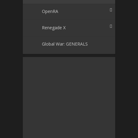
OpenRA
Renegade X
Global War: GENERALS