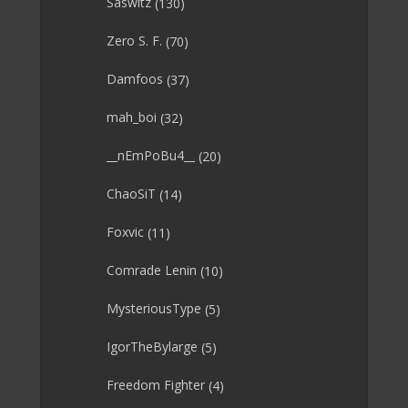
Saswitz
(130)
Zero S. F.
(70)
Damfoos
(37)
mah_boi
(32)
__nEmPoBu4__
(20)
ChaoSiT
(14)
Foxvic
(11)
Comrade Lenin
(10)
MysteriousType
(5)
IgorTheBylarge
(5)
Freedom Fighter
(4)