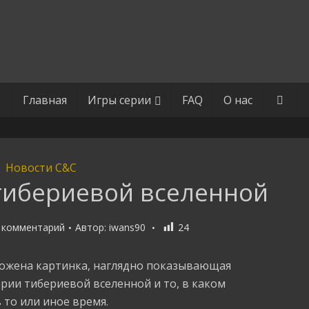
Главная
Игры серии
FAQ
О нас
Новости C&C
тибериевой вселенной
 комментарий
Автор:
iwans90
24
ожена картинка, наглядно показывающая
ии тибериевой вселенной и то, в каком
то или иное время.