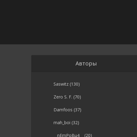
Авторы
Saswitz
(130)
Zero S. F.
(70)
Damfoos
(37)
mah_boi
(32)
__nEmPoBu4__
(20)