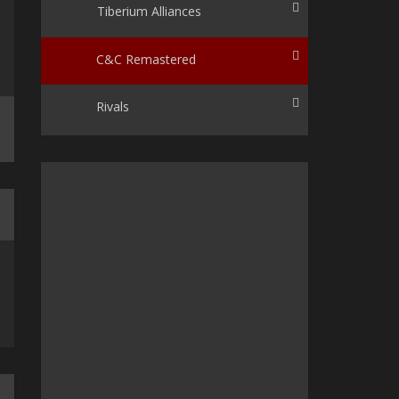
Tiberium Alliances
C&C Remastered
Rivals