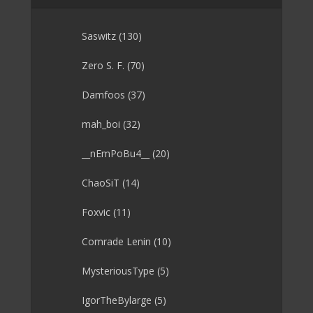
Saswitz
(130)
Zero S. F.
(70)
Damfoos
(37)
mah_boi
(32)
__nEmPoBu4__
(20)
ChaoSiT
(14)
Foxvic
(11)
Comrade Lenin
(10)
MysteriousType
(5)
IgorTheBylarge
(5)