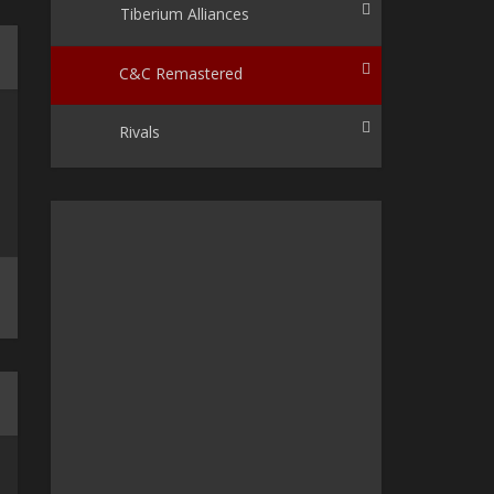
Tiberium Alliances
C&C Remastered
Rivals