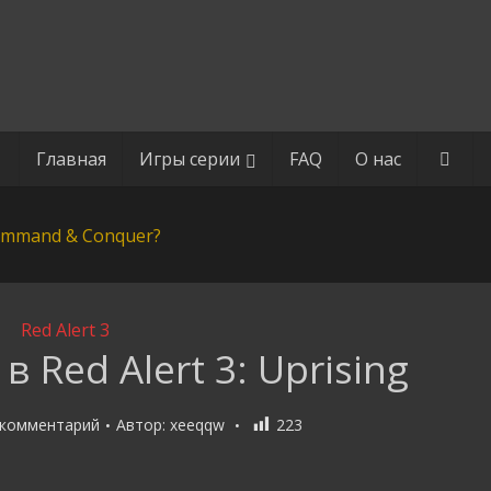
Главная
Игры серии
FAQ
О нас
Red Alert 3
 Red Alert 3: Uprising
 комментарий
Автор:
xeeqqw
223