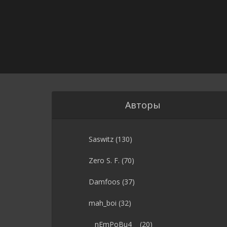
Авторы
Saswitz
(130)
Zero S. F.
(70)
Damfoos
(37)
mah_boi
(32)
__nEmPoBu4__
(20)