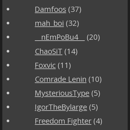
Damfoos
(37)
mah_boi
(32)
__nEmPoBu4__
(20)
ChaoSiT
(14)
Foxvic
(11)
Comrade Lenin
(10)
MysteriousType
(5)
IgorTheBylarge
(5)
Freedom Fighter
(4)