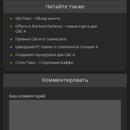
Читайте также
GDI Titan – Обзор юнита
Offens is the best Defenss – новая карта для
С&С 4
Превью C&C4 от GameLand
Шведский PC Gamer о Command & Conquer 4
Создание саундтрека для C&C 4
Стелс Танк – Сторонние Баффы
Комментировать
Ваш комментарий