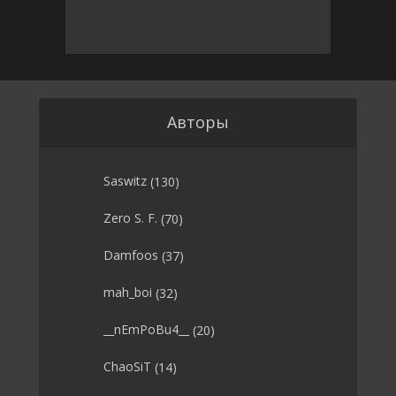
Авторы
Saswitz
(130)
Zero S. F.
(70)
Damfoos
(37)
mah_boi
(32)
__nEmPoBu4__
(20)
ChaoSiT
(14)