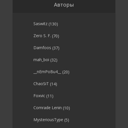
Авторы
Saswitz
(130)
Zero S. F.
(70)
Damfoos
(37)
mah_boi
(32)
__nEmPoBu4__
(20)
ChaoSiT
(14)
Foxvic
(11)
Comrade Lenin
(10)
MysteriousType
(5)