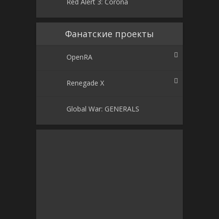
Red Alert 3: Corona
Фанатские проекты
OpenRA
Renegade X
Global War: GENERALS