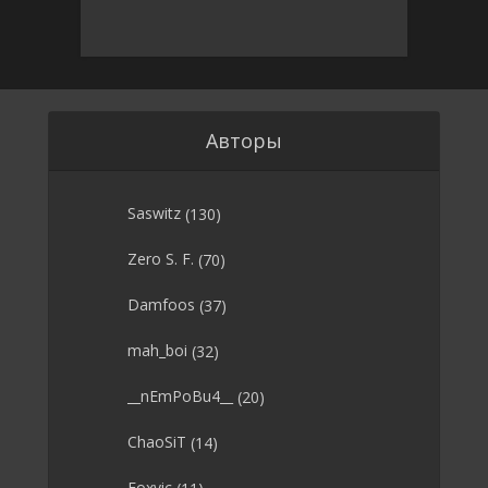
Авторы
Saswitz
(130)
Zero S. F.
(70)
Damfoos
(37)
mah_boi
(32)
__nEmPoBu4__
(20)
ChaoSiT
(14)
Foxvic
(11)