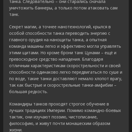
танка. Следовательно – они старались сначала
уничтожить баннеры, а только потом атаковать сам
танк.
Секрет магии, а точнее нанотехнологий, крылся в
особой способности танка переводить энергию с
главного орудия на нанощиты танка, а опытная
команда машины легко и эффективно могла управлять
этими щитами. Но кроме брони танк Цунами – ещё и
превосходное средство нападения. Благодаря
отличным характеристикам скорострельности и своей
способности одинаково легко передвигаться по суше и
по воде, такие танки доставляют немало хлопот врагу,
так как быстрые и скорострельные танки-амфибии –
большая редкость.
Командиры танков проходят строгое обучение в
лучших традициях Империи. Помимо командно-боевых
тактик, они изучают поэзию, чистописание,
философию, и живут почти монашеским образом
жизни.