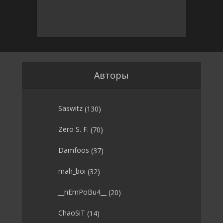
Авторы
Saswitz
(130)
Zero S. F.
(70)
Damfoos
(37)
mah_boi
(32)
__nEmPoBu4__
(20)
ChaoSiT
(14)