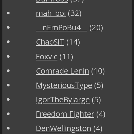
mah_boi
(32)
__nEmPoBu4__
(20)
ChaoSiT
(14)
Foxvic
(11)
Comrade Lenin
(10)
MysteriousType
(5)
IgorTheBylarge
(5)
Freedom Fighter
(4)
DenWellingston
(4)