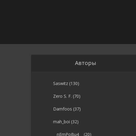
Авторы
Saswitz
(130)
Zero S. F.
(70)
Damfoos
(37)
mah_boi
(32)
__nEmPoBu4__
(20)