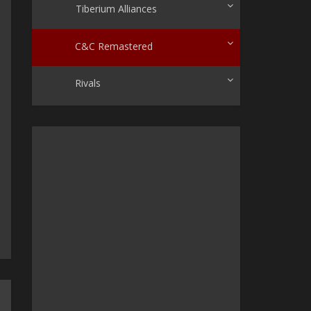
Tiberium Alliances
C&C Remastered
Rivals