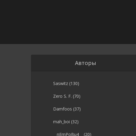
Авторы
Saswitz
(130)
Zero S. F.
(70)
Damfoos
(37)
mah_boi
(32)
__nEmPoBu4__
(20)