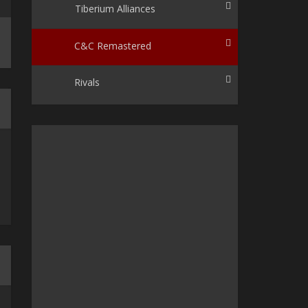
Tiberium Alliances
C&C Remastered
Rivals